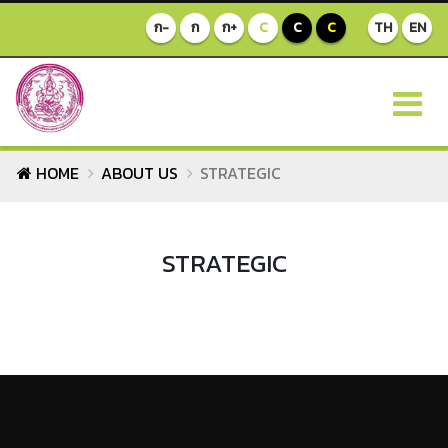
ก-
ก
ก+
C
C
C
TH
EN
HOME
ABOUT US
STRATEGIC
STRATEGIC