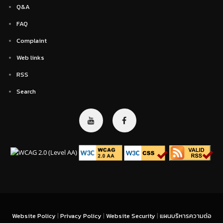
Q&A
FAQ
Complaint
Web links
RSS
Search
Website Policy
|
Privacy Policy
|
Website Security
|
แผนบริหารความต่อ