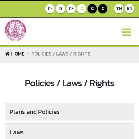
ก-
ก
ก+
C
C
C
TH
EN
HOME
POLICIES / LAWS / RIGHTS
Policies / Laws / Rights
Plans and Policies
Laws