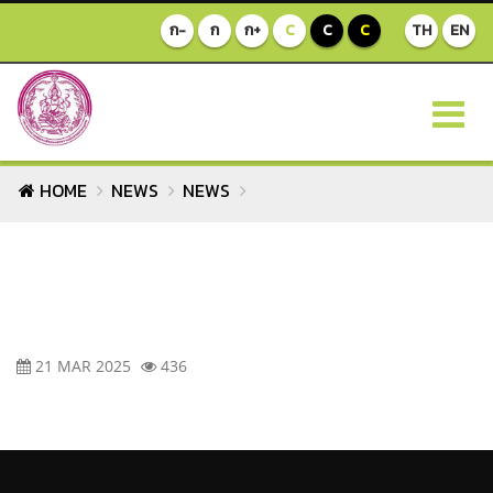
ก-
ก
ก+
C
C
C
TH
EN
HOME
NEWS
NEWS
21 MAR 2025
436