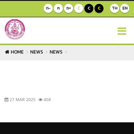
ก-
ก
ก+
C
C
C
TH
EN
HOME
NEWS
NEWS
27 MAR 2025
458