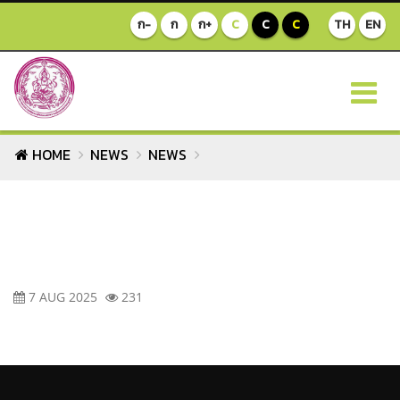
ก-
ก
ก+
C
C
C
TH
EN
HOME
NEWS
NEWS
7 AUG 2025
231