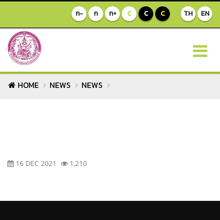
ก-
ก
ก+
C
C
C
TH
EN
HOME
NEWS
NEWS
16 DEC 2021
1,210