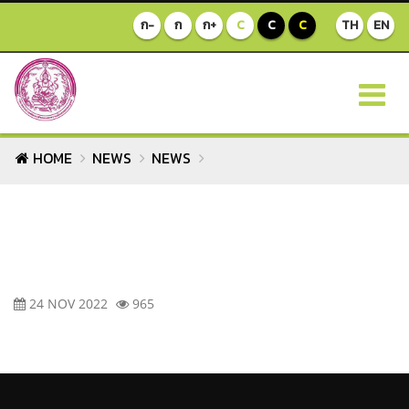
ก-
ก
ก+
C
C
C
TH
EN
HOME
NEWS
NEWS
24 NOV 2022
965