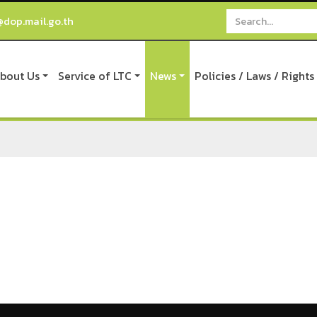
@dop.mail.go.th
bout Us
Service of LTC
News
Policies / Laws / Rights