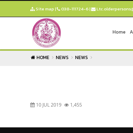
Site map
|
038-111724-6
|
Ltc.olderpersons
Home
A
HOME
NEWS
NEWS
10 JUL 2019
1,455