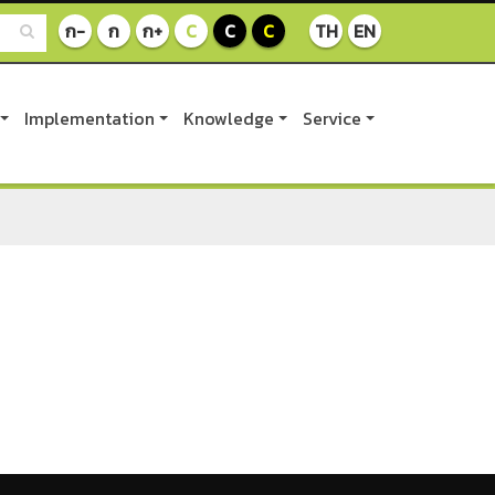
ก-
ก
ก+
C
C
C
TH
EN
Implementation
Knowledge
Service