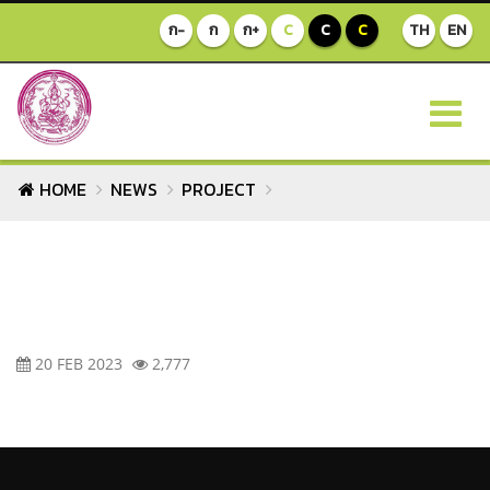
ก-
ก
ก+
C
C
C
TH
EN
HOME
NEWS
PROJECT
20 FEB 2023
2,777