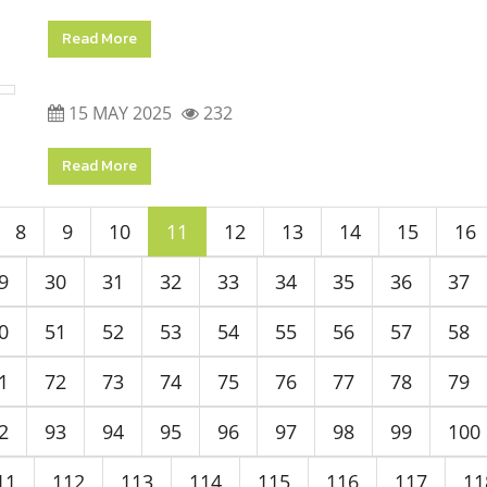
Read More
15 MAY 2025
232
Read More
8
9
10
11
12
13
14
15
16
9
30
31
32
33
34
35
36
37
0
51
52
53
54
55
56
57
58
1
72
73
74
75
76
77
78
79
2
93
94
95
96
97
98
99
100
11
112
113
114
115
116
117
11