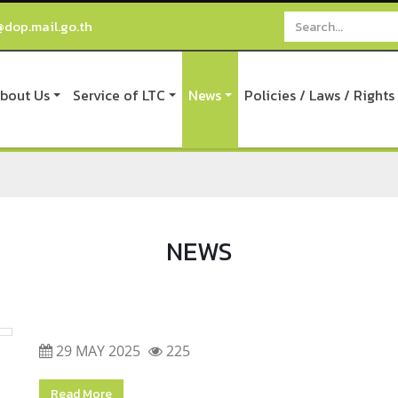
@dop.mail.go.th
bout Us
Service of LTC
News
Policies / Laws / Rights
NEWS
29 MAY 2025
225
Read More