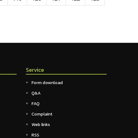
Service
Form download
Q&A
FAQ
Complaint
Web links
RSS