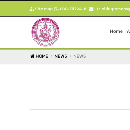
Site map
|
038-111724-6
|
Ltc.olderpersons
Home
A
HOME
NEWS
NEWS