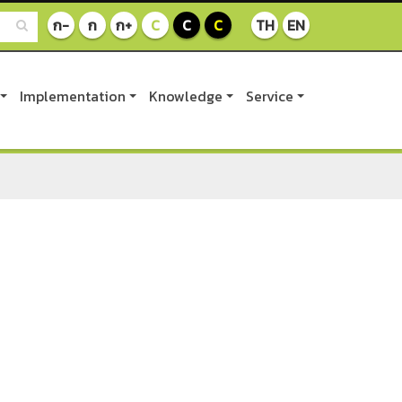
ก-
ก
ก+
C
C
C
TH
EN
Implementation
Knowledge
Service