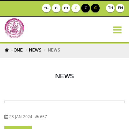
ก-
ก
ก+
C
C
C
TH
EN
HOME
NEWS
NEWS
NEWS
23 JAN 2024
667