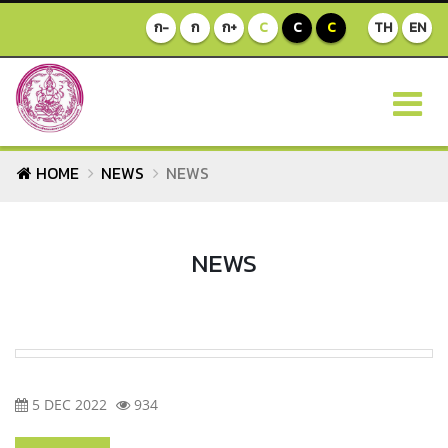
ก-
ก
ก+
C
C
C
TH
EN
HOME
NEWS
NEWS
NEWS
5 DEC 2022
934