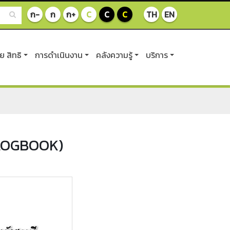
ก-
ก
ก+
C
C
C
TH
EN
 สิทธิ
การดำเนินงาน
คลังความรู้
บริการ
 LOGBOOK)