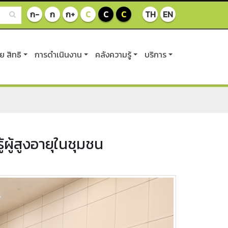
ก-
ก
ก+
C
C
C
TH
EN
 สิทธิ
การดำเนินงาน
คลังความรู้
บริการ
ผู้สูงอายุในชุมชน