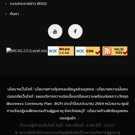
ระบบกระจายข่าว (RSS)
ค้นหา
นโยบายเว็บไซต์
|
นโยบายการคุ้มครองข้อมูลส่วนบุคคล
|
นโยบายความมั่นคง
ปลอดภัยเว็บไซต์
|
แผนบริหารความต่อเนื่องเตรียมความพร้อมต่อสภาวะวิกฤต
(Business Continuity Plan : BCP) ประจำปีงบประมาณ 2569 หน่วยงาน ศูนย์
การเรียนรู้และฝึกอบรมด้านผู้สูงอายุ จังหวัดชลบุรี
|
นโยบายด้านสิทธิมนุษยชน
ของศูนย์ฯ
จำนวนผู้เข้าชมเว็บไซต์ วันนี้ : 326 เดือนนี้ : 3,581 ปีนี้ : 72,627
© สงวนลิขสิทธิ์ตามพระราชบัญญัติลิขสิทธิ์โดย กรมกิจการผู้สูงอายุ