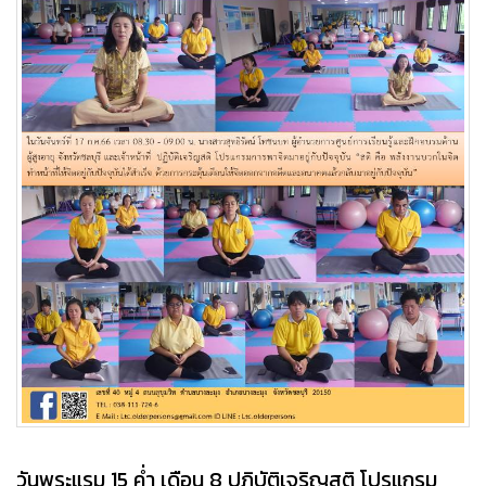
วันพระแรม 15 ค่ำ เดือน 8 ปฏิบัติเจริญสติ โปรแกรม